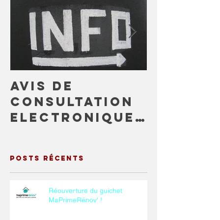
AVIS DE
Arrêté
CONSULTATION
municip
ELECTRONIQUE
anti-
DU PUBLIC
regrou
Posts Récents
Réouverture du guichet
MaPrimeRénov' !