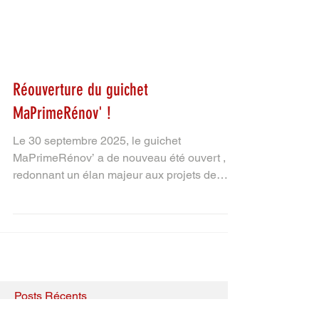
Réouverture du guichet
MaPrimeRénov' !
Le 30 septembre 2025, le guichet
MaPrimeRénov’ a de nouveau été ouvert ,
redonnant un élan majeur aux projets de
rénovation énergétique. Ce dispositif,
essentiel pour la transition écologique,
permet de financer une large gamme de
travaux : isolation thermique, remplacement
de systèmes de chauffage énergivores,
installation de solutions utilisant les énergies