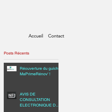
Accueil
Contact
Posts Récents
Réouverture du guichet
MaPrimeRénov' !
AVIS DE
CONSULTATION
ELECTRONIQUE DU
PUBLIC