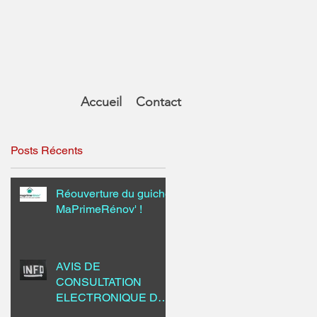
Accueil
Contact
Posts Récents
Réouverture du guichet
MaPrimeRénov' !
AVIS DE
CONSULTATION
ELECTRONIQUE DU
PUBLIC