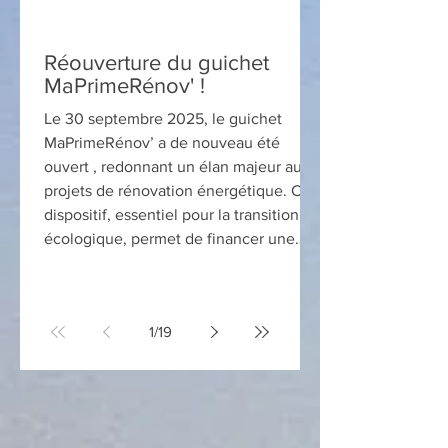
Réouverture du guichet
MaPrimeRénov' !
Le 30 septembre 2025, le guichet
MaPrimeRénov’ a de nouveau été
ouvert , redonnant un élan majeur aux
projets de rénovation énergétique. Ce
dispositif, essentiel pour la transition
écologique, permet de financer une
large gamme de travaux : isolation
thermique, remplacement de systèmes
de chauffage énergivores, installation
1
/
19
de solutions utilisant les énergies
renouvelables. Les subventions
peuvent couvrir de 30 % à 90 % des
coûts, avec des plafonds dépassant les
20 000 € pour