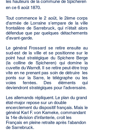
les hauteurs de
la commune de Spicheren
en ce
6 août 1870.
Tout commence le 2 août, le 2ème corps
d'armée de Lorraine
s'empare de la ville
frontalière de Sarrebruck, qui n’était alors
défendue que par quelques détachements
d’avant-garde.
Le général Frossard se retire ensuite au
sud-est de la ville et se
positionne sur le
point haut stratégique du Spichere Berge
(la colline
de Spicheren) qui domine la
cuvette du Warndt. Il se retire peut-être
trop
vite en ne prenant pas soin de détruire les
ponts sur la Sarre,
le télégraphe ou les
voies ferrées. Des éléments qui
deviendront
stratégiques pour l’adversaire.
Les allemands répliquent. Le plan du grand
état-major repose sur
un double
encerclement du dispositif français. Mais le
général
Karl F. von Kameke, commandant
la 14e division d'infanterie, croit
les
Français en pleine retraite après l'abandon
de Sarrebruck.