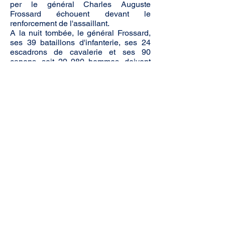
per le général Charles Auguste
Frossard échouent devant le
renforcement de l'assaillant.
A la nuit tombée, le général Frossard,
ses 39 bataillons d'infanterie, ses 24
escadrons de cavalerie et ses 90
canons, soit 29 980 hommes, doivent
malgré tout abandonner leurs positions
sur le point d'être tournées sur le flanc
gauche.
Frossard n’aura reçu aucun soutien de
la part du maréchal Bazaine malgré
ses demandes répétées. L'armée de
Lorraine de ce dernier est séparée de
celle d'Alsace de Mac Mahon, défaite
le même jour à Froeschwiller. Elles ne
se rejoindront plus et seront battues
séparément.
Au total 4 491 prussiens seront tués et
blessés et on dénombrera 372 disparus
dans leur camp. Côté français, on
recense 1 982 tués et blessés mais
aussi 1 096 disparus.