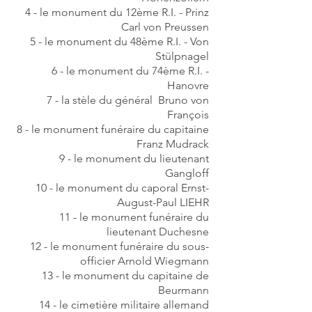
4 - le monument
du 12ème R.I. - Prinz
Carl von Preussen
5 - le monument du 48ème R.I. - Von
Stülpnagel
6 - le monument
du 74ème R.I. -
Hanovre
7 - la stèle du général
Bruno von
François
8 - le monument
funéraire du capitaine
Franz Mudrack
9 - le monument
du lieutenant
Gangloff
10 - le monument du caporal Ernst-
August-Paul LIEHR
11 -
le monument
funéraire du
lieutenant Duchesne
12 - le monument
funéraire du sous-
officier Arnold Wiegmann
13 -
le monument
du capitaine de
Beurmann
14 - le cimetière
militaire allemand