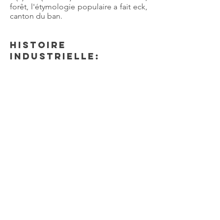
forêt, l'étymologie populaire a fait eck,
canton du ban.
Histoire
industrielle:
En 1862 existait au lieu-dit auf der
Kreuzheck un four à chaux appartenant
à Nicolas Klein de Spicheren. Il a livré
la chaux pour la construction de la tour
de l'église. Il fournissait également de
la chaux pour la verrerie de Schoeneck.
Ce four à chaux n'existe plus.
La firme luxembourgeoise ARBED
acheta en 1906 les fours à chaux de
Bübingen (Sarre). La carrière de
Bübingen, qui avait fourni jusque là les
pierres calcaires, s'avérait de plus en
plus difficile à exploiter.
La firme ARBED acheta donc un terrain